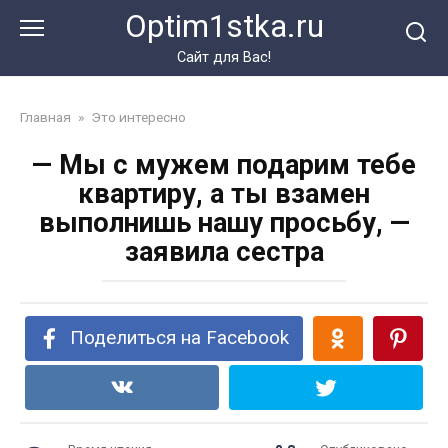
Перейти
Optim1stka.ru
к
контенту
Сайт для Вас!
Главная
»
Это интересно
— Мы с мужем подарим тебе
квартиру, а ты взамен
выполнишь нашу просьбу, —
заявила сестра
Поделиться на Facebook