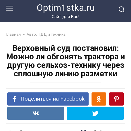
Перейти
Optim1stka.ru
к
контенту
Сайт для Вас!
Главная
»
Авто, ПДД и техника
Верховный суд постановил:
Можно ли обгонять трактора и
другую сельхоз-технику через
сплошную линию разметки
Поделиться на Facebook