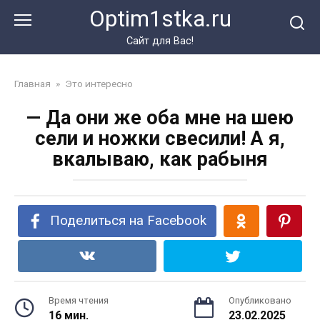
Перейти
Optim1stka.ru
к
контенту
Сайт для Вас!
Главная
»
Это интересно
— Да они же оба мне на шею
сели и ножки свесили! А я,
вкалываю, как рабыня
Поделиться на Facebook
Время чтения
Опубликовано
16 мин.
23.02.2025