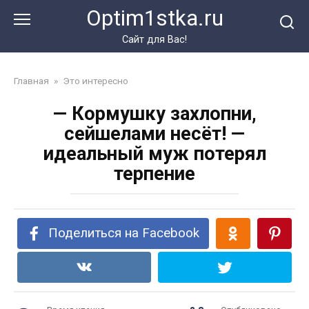
Перейти
Optim1stka.ru
к
контенту
Сайт для Вас!
Главная
»
Это интересно
— Кормушку захлопни,
сейшелами несёт! —
идеальный муж потерял
терпение
Поделиться на Facebook