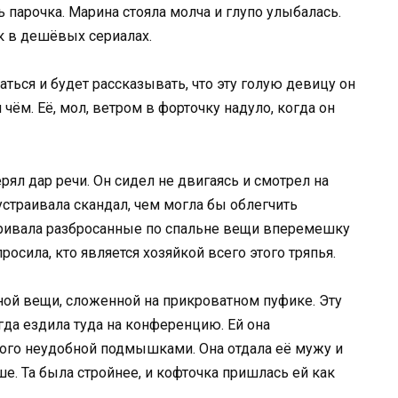
 парочка. Марина стояла молча и глупо улыбалась.
к в дешёвых сериалах.
аться и будет рассказывать, что эту голую девицу он
 чём. Её, мол, ветром в форточку надуло, когда он
рял дар речи. Он сидел не двигаясь и смотрел на
 устраивала скандал, чем могла бы облегчить
тривала разбросанные по спальне вещи вперемешку
осила, кто является хозяйкой всего этого тряпья.
ной вещи, сложенной на прикроватном пуфике. Эту
гда ездила туда на конференцию. Ей она
много неудобной подмышками. Она отдала её мужу и
ше. Та была стройнее, и кофточка пришлась ей как