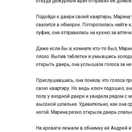
откуда дежурный врач отправил её домой.
Подойдя к двери своей квартиры, Марина у
свалится в обморок. Поторопилась найти к
пуфик, она отправилась на кухню за аптеч
Даже если бы в комнате кто-то был, Мари
плохо. Выпив таблетки и умывшись холодн
открыть дверь, она услышала голоса за не
Прислушавшись, она поняла, что голоса при
свою квартиру. Но ведь ключ подошел, зна
полу у входной двери и увидела рядом с
высокой шпильке. Удивительно, как она ср
ногой. Марина резко открыла дверь спальн
На кровати лежали в обнимку её Андрей и 