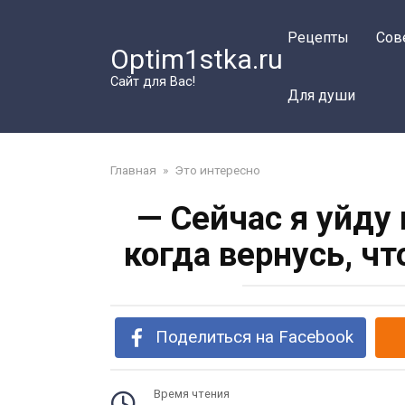
Перейти
к
Рецепты
Сов
Optim1stka.ru
контенту
Сайт для Вас!
Для души
Главная
»
Это интересно
— Сейчас я уйду 
когда вернусь, ч
Поделиться на Facebook
Время чтения