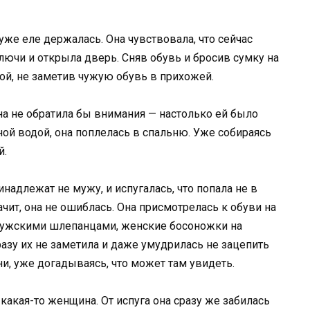
же еле держалась. Она чувствовала, что сейчас
лючи и открыла дверь. Сняв обувь и бросив сумку на
кой, не заметив чужую обувь в прихожей.
на не обратила бы внимания — настолько ей было
ой водой, она поплелась в спальню. Уже собираясь
й.
надлежат не мужу, и испугалась, что попала не в
чит, она не ошиблась. Она присмотрелась к обуви на
 мужскими шлепанцами, женские босоножки на
азу их не заметила и даже умудрилась не зацепить
и, уже догадываясь, что может там увидеть.
какая-то женщина. От испуга она сразу же забилась