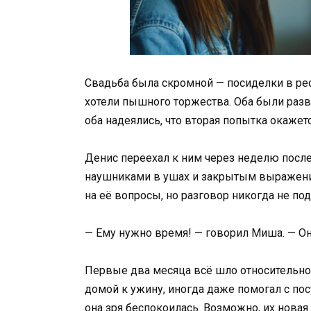
Свадьба была скромной — посиделки в рест
хотели пышного торжества. Оба были раз
оба надеялись, что вторая попытка окажетс
Денис переехал к ним через неделю после
наушниками в ушах и закрытым выражение
на её вопросы, но разговор никогда не по
— Ему нужно время! — говорил Миша. — О
Первые два месяца всё шло относительно 
домой к ужину, иногда даже помогал с пос
она зря беспокоилась. Возможно, их новая