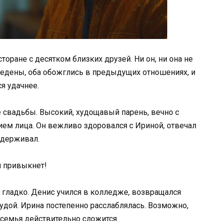
оране с десятком близких друзей. Ни он, ни она не
ведены, оба обожглись в предыдущих отношениях, и
я удачнее.
 свадьбы. Высокий, худощавый парень, вечно с
м лица. Он вежливо здоровался с Ириной, отвечал
ддерживал.
н привыкнет!
гладко. Денис учился в колледже, возвращался
удой. Ирина постепенно расслаблялась. Возможно,
 семья действительно сложится.