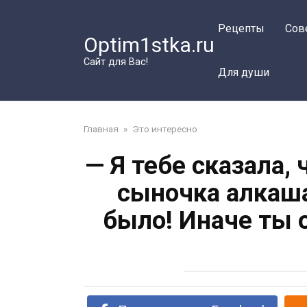
Перейти
к
Рецепты
Сов
Optim1stka.ru
контенту
Сайт для Вас!
Для души
Главная
»
Это интересно
— Я тебе сказала,
сыночка алкаша
было! Иначе ты 