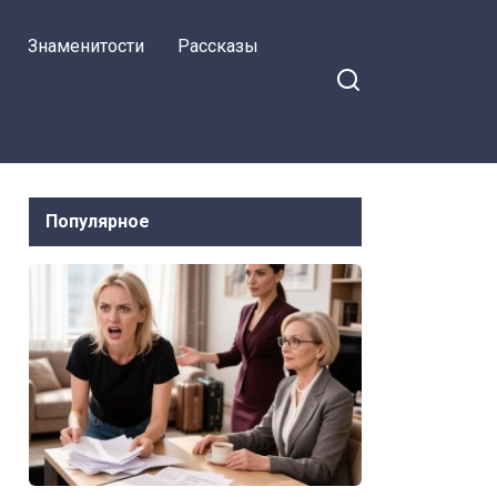
связи, осыпается
Знаменитости
Рассказы
балласт
Популярное