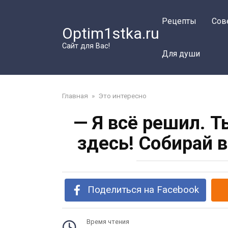
Перейти
к
Рецепты
Сов
Optim1stka.ru
контенту
Сайт для Вас!
Для души
Главная
»
Это интересно
— Я всё решил. Т
здесь! Собирай 
Поделиться на Facebook
Время чтения