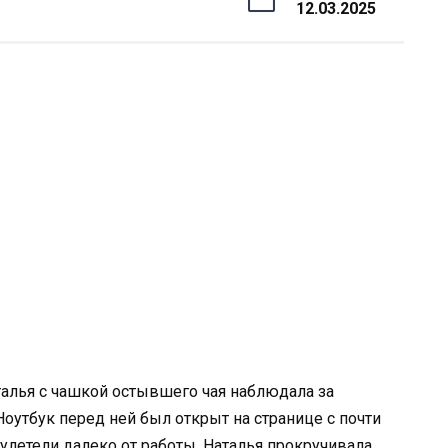
12.03.2025
талья с чашкой остывшего чая наблюдала за
оутбук перед ней был открыт на странице с почти
летели далеко от работы. Наталья прокручивала