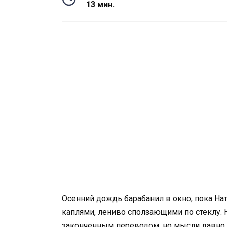
13 мин.
Осенний дождь барабанил в окно, пока На
каплями, лениво сползающими по стеклу. Н
законченным переводом, но мысли давно у