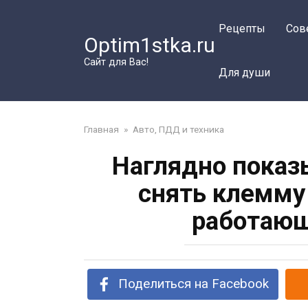
Перейти
к
Рецепты
Сов
Optim1stka.ru
контенту
Сайт для Вас!
Для души
Главная
»
Авто, ПДД и техника
Наглядно показ
снять клемму
работающ
Поделиться на Facebook