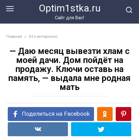
Перейти
Optim1stka.ru
к
контенту
Сайт для Вас!
Главная
»
Это интересно
— Даю месяц вывезти хлам с
моей дачи. Дом пойдёт на
продажу. Ключи оставь на
память, — выдала мне родная
мать
Поделиться на Facebook