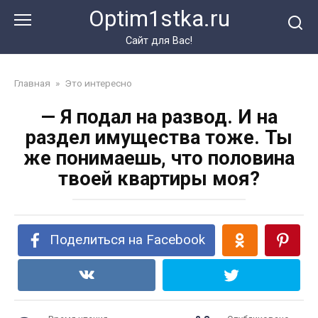
Перейти
Optim1stka.ru
к
контенту
Сайт для Вас!
Главная
»
Это интересно
— Я подал на развод. И на
раздел имущества тоже. Ты
же понимаешь, что половина
твоей квартиры моя?
Поделиться на Facebook