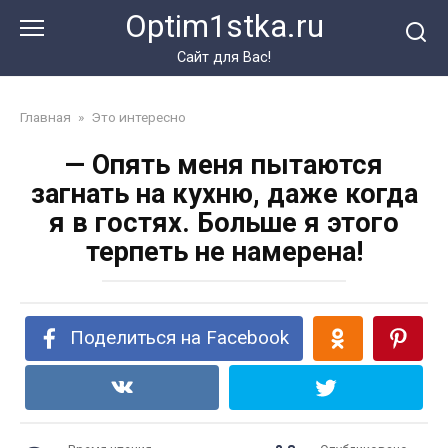
Перейти
Optim1stka.ru
к
контенту
Сайт для Вас!
Главная
»
Это интересно
— Опять меня пытаются
загнать на кухню, даже когда
я в гостях. Больше я этого
терпеть не намерена!
Поделиться на Facebook