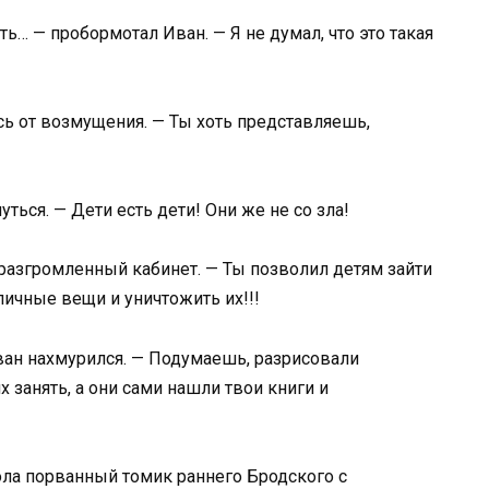
ать… — пробормотал Иван. — Я не думал, что это такая
сь от возмущения. — Ты хоть представляешь,
ться. — Дети есть дети! Они же не со зла!
 разгромленный кабинет. — Ты позволил детям зайти
личные вещи и уничтожить их!!!
ван нахмурился. — Подумаешь, разрисовали
х занять, а они сами нашли твои книги и
ола порванный томик раннего Бродского с