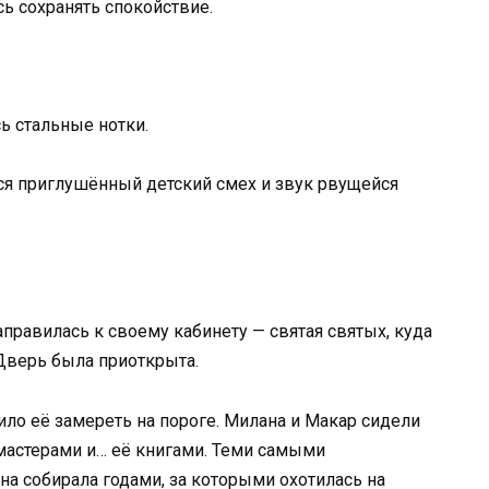
сь сохранять спокойствие.
ь стальные нотки.
ся приглушённый детский смех и звук рвущейся
правилась к своему кабинету — святая святых, куда
Дверь была приоткрыта.
вило её замереть на пороге. Милана и Макар сидели
астерами и… её книгами. Теми самыми
а собирала годами, за которыми охотилась на