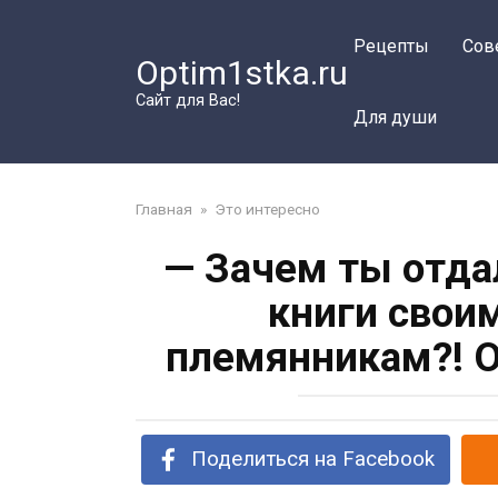
Перейти
к
Рецепты
Сов
Optim1stka.ru
контенту
Сайт для Вас!
Для души
Главная
»
Это интересно
— Зачем ты отда
книги свои
племянникам?! О
Поделиться на Facebook