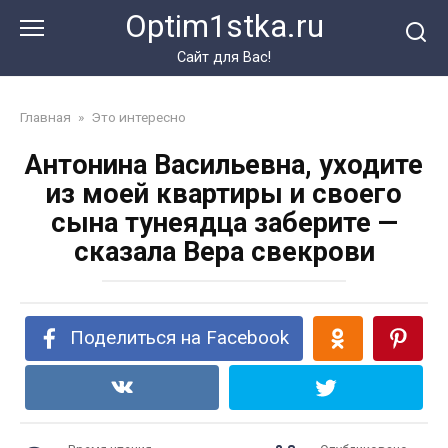
Перейти
Optim1stka.ru
к
контенту
Сайт для Вас!
Главная
»
Это интересно
Антонина Васильевна, уходите
из моей квартиры и своего
сына тунеядца заберите —
сказала Вера свекрови
Поделиться на Facebook