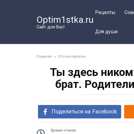
Перейти
к
Рецепты
Сов
Optim1stka.ru
контенту
Сайт для Вас!
Для души
Главная
»
Это интересно
Ты здесь ником
брат. Родител
Поделиться на Facebook
Время чтения