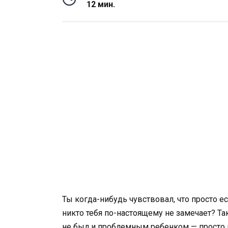
12 мин.
Ты когда-нибудь чувствовал, что просто е
никто тебя по-настоящему не замечает? Т
не был и проблемным ребенком — просто ке