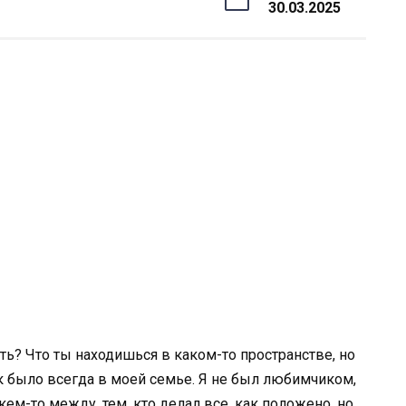
30.03.2025
сть? Что ты находишься в каком-то пространстве, но
ак было всегда в моей семье. Я не был любимчиком,
м-то между, тем, кто делал все, как положено, но