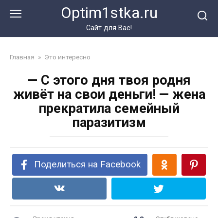
Перейти
Optim1stka.ru
к
контенту
Сайт для Вас!
Главная
»
Это интересно
— С этого дня твоя родня
живёт на свои деньги! — жена
прекратила семейный
паразитизм
Поделиться на Facebook