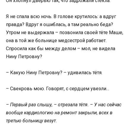
Он хлопнул дверью так, что задрожали стёкла.
Я не спала всю ночь. В голове крутилось: а вдруг
правда? Вдруг я ошиблась, а там реально беда?
Утром не выдержала – позвонила своей тёте Маше,
она в той же больнице медсестрой работает.
Спросила как бы между делом – мол, не видела
Нину Петровну?
– Какую Нину Петровну? – удивилась тётя.
– Свекровь мою. Говорят, с сердцем увезли…
– Первый раз слышу, – отрезала тётя. – У нас сейчас
вообще кардиологию на ремонт закрыли, всех в
третью больницу везут.