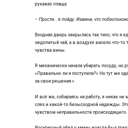
рукавах плаща.
– Прости… я пойду. Извини, что побеспокои
Входная дверь закрылась так тихо, что я 
недопитый чай, а в воздухе висело что-то
чувства вины.
Я механически начала убирать посуду, но р
«Правильно ли я поступила?» Но тут же одё
за свои решения.»
И всё же, собираясь на работу, я никак не
слёз и какой-то безысходной надежды. Эт
чувством неправильности происходящего.
Воскресный обед у мамы всегда был трад