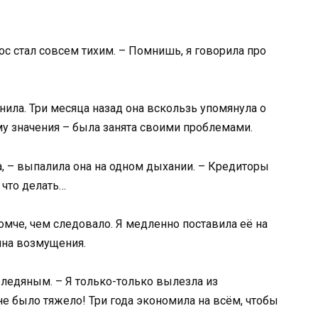
ос стал совсем тихим. – Помнишь, я говорила про
мнила. Три месяца назад она вскользь упомянула о
ому значения – была занята своими проблемами.
а, – выпалила она на одном дыхании. – Кредиторы
 что делать…
омче, чем следовало. Я медленно поставила её на
олна возмущения.
л ледяным. – Я только-только вылезла из
не было тяжело! Три года экономила на всём, чтобы