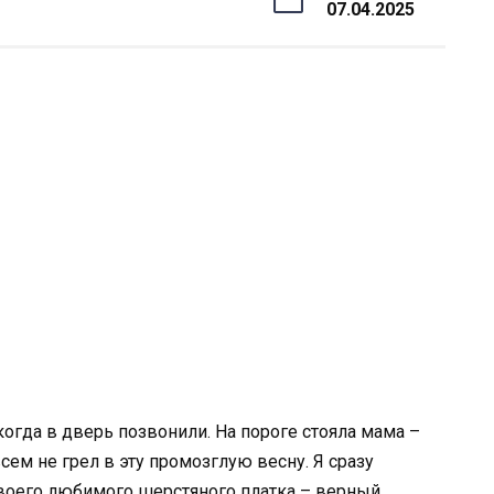
07.04.2025
, когда в дверь позвонили. На пороге стояла мама –
сем не грел в эту промозглую весну. Я сразу
 своего любимого шерстяного платка – верный