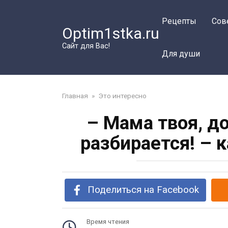
Перейти
к
Рецепты
Сов
Optim1stka.ru
контенту
Сайт для Вас!
Для души
Главная
»
Это интересно
– Мама твоя, до
разбирается! – 
Поделиться на Facebook
Время чтения