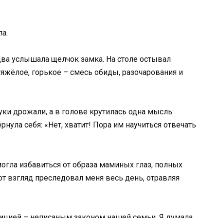
ла.
едва услышала щелчок замка. На столе остывал
 тяжёлое, горькое – смесь обиды, разочарования и
уки дрожали, а в голове крутилась одна мысль:
рнула себя: «Нет, хватит! Пора им научиться отвечать
 могла избавиться от образа маминых глаз, полных
от взгляд преследовал меня весь день, отравляя
ицией – неписаным законом нашей семьи. Я думала