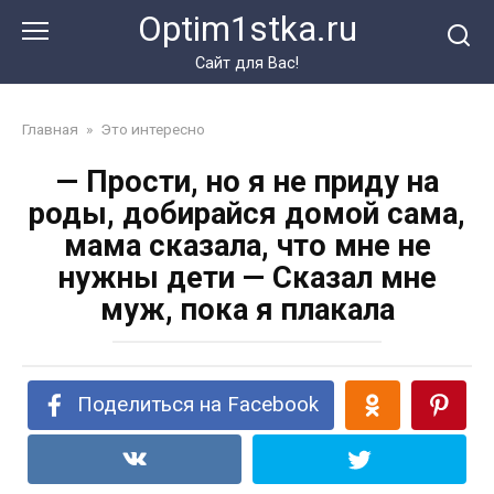
Перейти
Optim1stka.ru
к
контенту
Сайт для Вас!
Главная
»
Это интересно
— Прости, но я не приду на
роды, добирайся домой сама,
мама сказала, что мне не
нужны дети — Сказал мне
муж, пока я плакала
Поделиться на Facebook