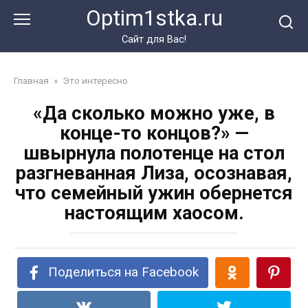
Перейти
Optim1stka.ru
к
контенту
Сайт для Вас!
Главная
»
Это интересно
«Да сколько можно уже, в
конце-то концов?» —
швырнула полотенце на стол
разгневанная Лиза, осознавая,
что семейный ужин обернется
настоящим хаосом.
Поделиться на Facebook