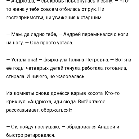
— Андрюша, — свекровь повернулась к сыну. — Что-
то жена у тебя совсем отбилась от рук. Ни
гостеприимства, ни уважения к старшим…
— Мам, да ладно тебе, — Андрей переминался с ноги
на ногу. — Она просто устала.
— Устала она! — фыркнула Галина Петровна. — Вот я в
её годы четверых детей тянула, работала, готовила,
стирала. И ничего, не жаловалась.
Из комнаты снова донёсся взрыв хохота. Кто-то
крикнул: «Андрюха, иди сюда, Витёк такое
рассказывает, оборжаться!»
— Ой, пойду послушаю, — обрадовался Андрей и
быстро ретировался.