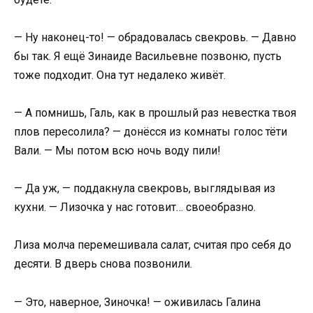
— Ну наконец-то! — обрадовалась свекровь. — Давно
бы так. Я ещё Зинаиде Васильевне позвоню, пусть
тоже подходит. Она тут недалеко живёт.
— А помнишь, Галь, как в прошлый раз невестка твоя
плов пересолила? — донёсся из комнаты голос тёти
Вали. — Мы потом всю ночь воду пили!
— Да уж, — поддакнула свекровь, выглядывая из
кухни. — Лизочка у нас готовит… своеобразно.
Лиза молча перемешивала салат, считая про себя до
десяти. В дверь снова позвонили.
— Это, наверное, Зиночка! — оживилась Галина