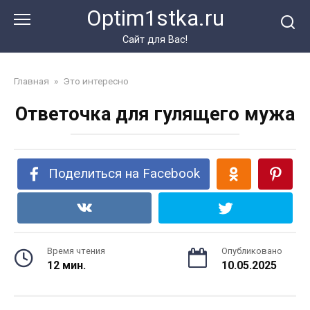
Перейти
Optim1stka.ru
к
контенту
Сайт для Вас!
Главная
»
Это интересно
Ответочка для гулящего мужа
Поделиться на Facebook
Время чтения
Опубликовано
12 мин.
10.05.2025