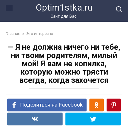
Перейти
Optim1stka.ru
к
контенту
Сайт для Вас!
Главная
»
Это интересно
— Я не должна ничего ни тебе,
ни твоим родителям, милый
мой! Я вам не копилка,
которую можно трясти
всегда, когда захочется
Поделиться на Facebook