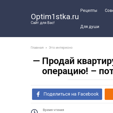
Перейти
к
Рецепты
Сов
Optim1stka.ru
контенту
Сайт для Вас!
Для души
Главная
»
Это интересно
— Продай квартир
операцию! – по
Поделиться на Facebook
Время чтения