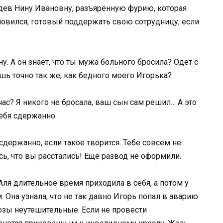
дев Нину Ивановну, разъярённую фурию, которая
ановился, готовый поддержать свою сотрудницу, если
 А он знает, что ты мужа больного бросила? Одет с
ешь точно так же, как бедного моего Игорька?
час? Я никого не бросала, ваш сын сам решил… А это
ебя сдержанно.
держанно, если такое творится. Тебе совсем не
ь, что вы расстались! Ещё развод не оформили.
Аля длительное время приходила в себя, а потом у
. Она узнала, что не так давно Игорь попал в аварию
нозы неутешительные. Если не провести