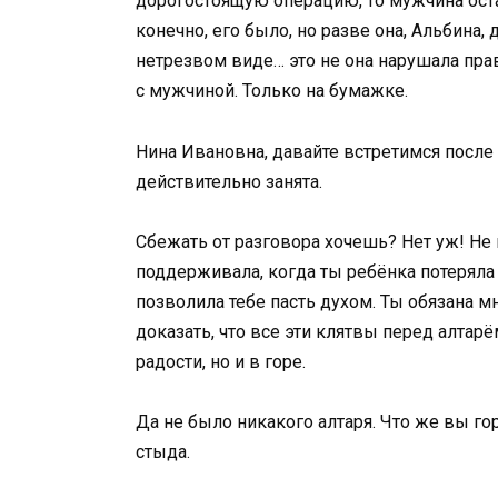
дорогостоящую операцию, то мужчина ост
конечно, его было, но разве она, Альбина,
нетрезвом виде… это не она нарушала пра
с мужчиной. Только на бумажке.
Нина Ивановна, давайте встретимся после р
действительно занята.
Сбежать от разговора хочешь? Нет уж! Не п
поддерживала, когда ты ребёнка потеряла 
позволила тебе пасть духом. Ты обязана м
доказать, что все эти клятвы перед алтар
радости, но и в горе.
Да не было никакого алтаря. Что же вы го
стыда.