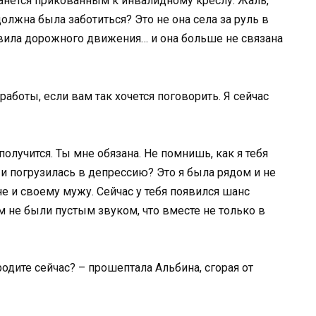
анется прикованным к инвалидному креслу. Жаль,
 должна была заботиться? Это не она села за руль в
вила дорожного движения… и она больше не связана
аботы, если вам так хочется поговорить. Я сейчас
олучится. Ты мне обязана. Не помнишь, как я тебя
и погрузилась в депрессию? Это я была рядом и не
не и своему мужу. Сейчас у тебя появился шанс
ём не были пустым звуком, что вместе не только в
родите сейчас? – прошептала Альбина, сгорая от