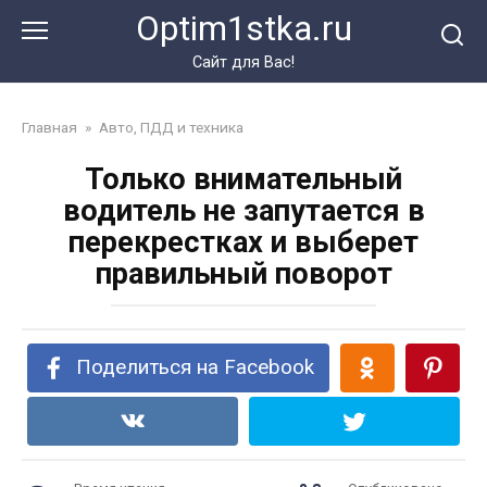
Перейти
Optim1stka.ru
к
контенту
Сайт для Вас!
Главная
»
Авто, ПДД и техника
Только внимательный
водитель не запутается в
перекрестках и выберет
правильный поворот
Поделиться на Facebook