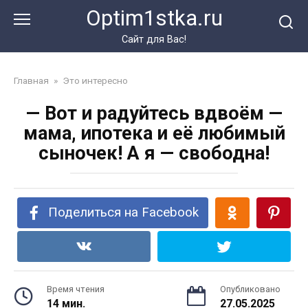
Перейти
Optim1stka.ru
к
контенту
Сайт для Вас!
Главная
»
Это интересно
— Вот и радуйтесь вдвоём —
мама, ипотека и её любимый
сыночек! А я — свободна!
Поделиться на Facebook
Время чтения
Опубликовано
14 мин.
27.05.2025