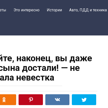
еты
Это интересно
Истории
Авто, ПДД и техника
йте, наконец, вы даже
сына достали! — не
ла невестка