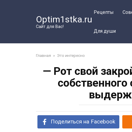
Перейти
к
Рецепты
Сов
Optim1stka.ru
контенту
Сайт для Вас!
Для души
Главная
»
Это интересно
— Рот свой закро
собственного 
выдержа
Поделиться на Facebook