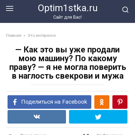
Перейти
Optim1stka.ru
к
контенту
Сайт для Вас!
Главная
»
Это интересно
— Как это вы уже продали
мою машину? По какому
праву? — я не могла поверить
в наглость свекрови и мужа
Поделиться на Facebook