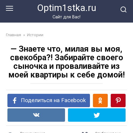
Перейти
Optim1stka.ru
к
контенту
Сайт для Вас!
Главная
»
Истории
— Знаете что, милая вы моя,
свекобра?! Забирайте своего
сыночка и проваливайте из
моей квартиры к себе домой!
Поделиться на Facebook