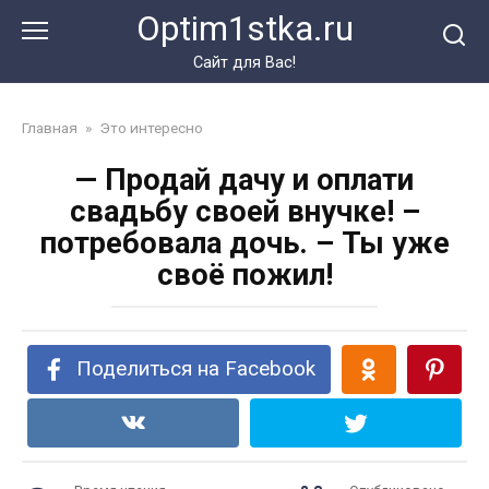
Перейти
Optim1stka.ru
к
контенту
Сайт для Вас!
Главная
»
Это интересно
— Продай дачу и оплати
свадьбу своей внучке! –
потребовала дочь. – Ты уже
своё пожил!
Поделиться на Facebook