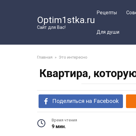
Перейти
к
Рецепты
Сов
Optim1stka.ru
контенту
Сайт для Вас!
Для души
Главная
»
Это интересно
Квартира, котору
Поделиться на Facebook
Время чтения
9 мин.