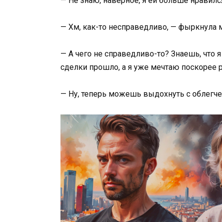
— Не знаю, наверное, я ей больше нравился
— Хм, как-то несправедливо, — фыркнула м
— А чего не справедливо-то? Знаешь, что я
сделки прошло, а я уже мечтаю поскорее р
— Ну, теперь можешь выдохнуть с облегче