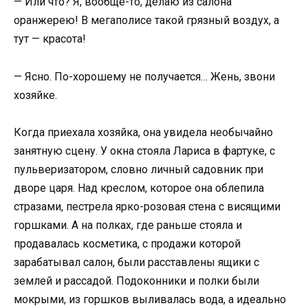
— Или что? Я, вообще-то, делаю из салона
оранжерею! В мегаполисе такой грязный воздух, а
тут — красота!
— Ясно. По-хорошему не получается… Жень, звони
хозяйке.
Когда приехала хозяйка, она увидела необычайно
занятную сцену. У окна стояла Лариса в фартуке, с
пульверизатором, словно личный садовник при
дворе царя. Над креслом, которое она облепила
стразами, пестрела ярко-розовая стена с висящими
горшками. А на полках, где раньше стояла и
продавалась косметика, с продажи которой
зарабатывал салон, были расставлены ящики с
землей и рассадой. Подоконники и полки были
мокрыми, из горшков выливалась вода, а идеально