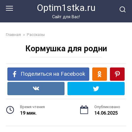
Перейти
Optim1stka.ru
к
контенту
Сайт для Вас!
Главная
»
Рассказы
Кормушка для родни
Поделиться на Facebook
Время чтения
Опубликовано
19 мин.
14.06.2025