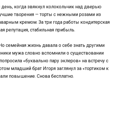
 день, когда звякнул колокольчик над дверью
лучшие творения — торты с нежными розами из
аварным кремом. За три года работы кондитерская
ая репутация, стабильная прибыль.
Но семейная жизнь давала о себе знать другими
енники мужа словно вспомнили о существовании
попросила «буквально пару эклеров» на встречу с
Потом младший брат Игоря заглянул за «тортиком к
чали повышение. Снова бесплатно.