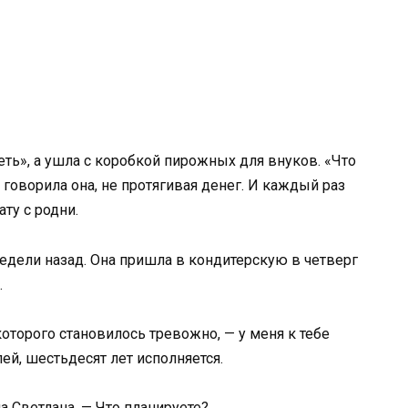
еть», а ушла с коробкой пирожных для внуков. «Что
— говорила она, не протягивая денег. И каждый раз
ту с родни.
недели назад. Она пришла в кондитерскую в четверг
.
 которого становилось тревожно, — у меня к тебе
ей, шестьдесят лет исполняется.
а Светлана. — Что планируете?