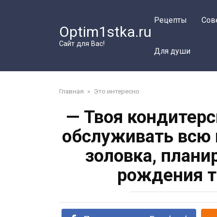
Перейти
к
Рецепты
Сов
Optim1stka.ru
контенту
Сайт для Вас!
Для души
Главная
»
Это интересно
— Твоя кондитерс
обслуживать всю 
золовка, план
рождения т