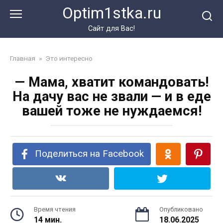
Перейти
Optim1stka.ru
к
контенту
Сайт для Вас!
Главная
»
Это интересно
— Мама, хватит командовать!
На дачу вас не звали — и в еде
вашей тоже не нуждаемся!
Поделиться на Facebook
Время чтения
Опубликовано
14 мин.
18.06.2025