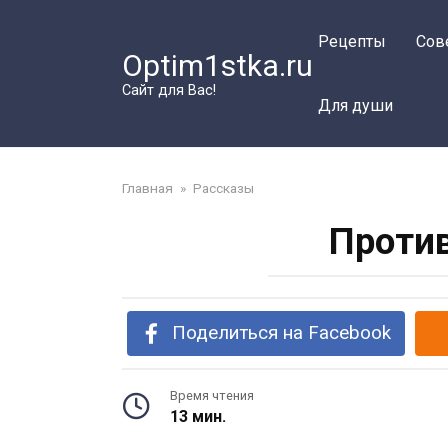
Перейти
к
Рецепты
Сов
Optim1stka.ru
контенту
Сайт для Вас!
Для души
Главная
»
Рассказы
Против
Поделиться на Facebook
Время чтения
13 мин.