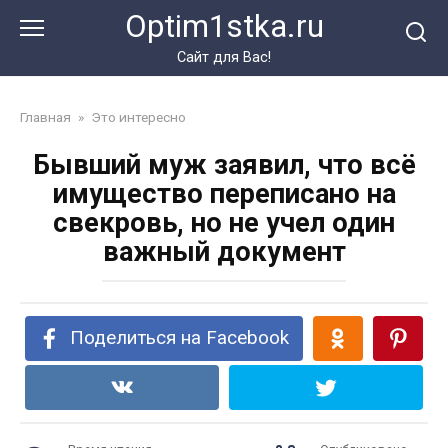
Перейти
Optim1stka.ru
к
контенту
Сайт для Вас!
Главная
»
Это интересно
Бывший муж заявил, что всё
имущество переписано на
свекровь, но не учел один
важный документ
Поделиться на Facebook