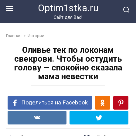
Перейти
Optim1stka.ru
к
контенту
Сайт для Вас!
Главная
»
Истории
Оливье тек по локонам
свекрови. Чтобы остудить
голову — спокойно сказала
мама невестки
Поделиться на Facebook