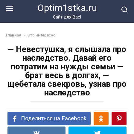
Перейти
Optim1stka.ru
к
контенту
Сайт для Вас!
Главная
»
Это интересно
— Невестушка, я слышала про
наследство. Давай его
потратим на нужды семьи —
брат весь в долгах, —
щебетала свекровь, узнав про
наследство
Поделиться на Facebook