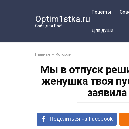
Перейти
к
Рецепты
Сов
Optim1stka.ru
контенту
Сайт для Вас!
Для души
Главная
»
Истории
Мы в отпуск реши
женушка твоя пу
заявила
Поделиться на Facebook