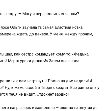
ить сестру. — Могу я перезвонить вечером?
лосе Ольги звучала та самая властная нотка,
намерена ждать до вечера. У меня, между прочим,
лышал, как сестра командует кому-то: «Федька,
ить! Марш уроки делать!» Затем она снова
 решили к вам нагрянуть! Ровно на две недели! А
? Ну, к маме своей в Тверь съездит. Всё равно она у
тся, тебя не видит. Отдохнёт заодно!
 него напряглось и зазвенело — словно натянутая до