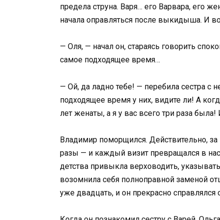
предела струна. Варя… его Варвара, его ж
начала оправляться после выкидыша. И вот
— Оля, — начал он, стараясь говорить споко
самое подходящее время…
— Ой, да ладно тебе! — перебила сестра 
подходящее время у них, видите ли! А ког
лет женаты, а я у вас всего три раза была
Владимир поморщился. Действительно, за п
разы — и каждый визит превращался в наст
детства привыкла верховодить, указывать
возомнила себя полноправной заменой отц
уже двадцать, и он прекрасно справлялся 
Когда он познакомил сестру с Варей, Ольга