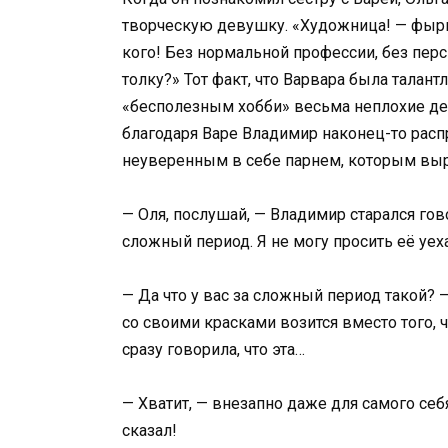
творческую девушку. «Художница! — фырк
кого! Без нормальной профессии, без перс
толку?» Тот факт, что Варвара была тала
«бесполезным хобби» весьма неплохие день
благодаря Варе Владимир наконец-то расп
неуверенным в себе парнем, которым выр
— Оля, послушай, — Владимир старался гово
сложный период. Я не могу просить её уе
— Да что у вас за сложный период такой? 
со своими красками возится вместо того,
сразу говорила, что эта…
— Хватит, — внезапно даже для самого себ
сказал!