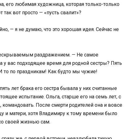
ена, его любимая художница, которая только-только
 так вот просто — «пусть свалит»?
йно, — я не думаю, что это хорошая идея. Сейчас не
с нескрываемым раздражением. — Не самое
да у вас подходящее время для родной сестры? Пять
! И то по праздникам! Как будто мы чужие!
ять лет брака его сестра бывала у них считанные
оящее испытание. Ольга, старше его на семь лет, с
, командовать. После смерти родителей она и вовсе
у и матери, хотя Владимиру к тому времени было
со своей жизнью сам.
 сразу же, с первой встречи, невзлюбила тихую,