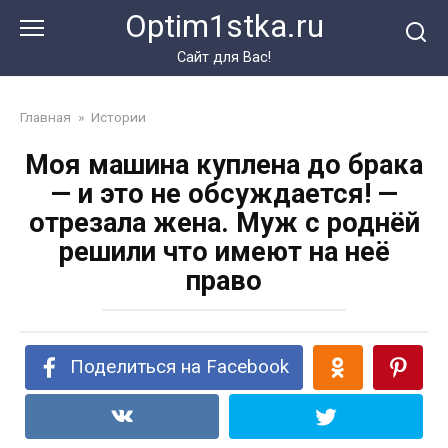
Перейти
Optim1stka.ru
к
контенту
Сайт для Вас!
Главная
»
Истории
Моя машина куплена до брака
— и это не обсуждается! —
отрезала жена. Муж с роднёй
решили что имеют на неё
право
Поделиться на Facebook