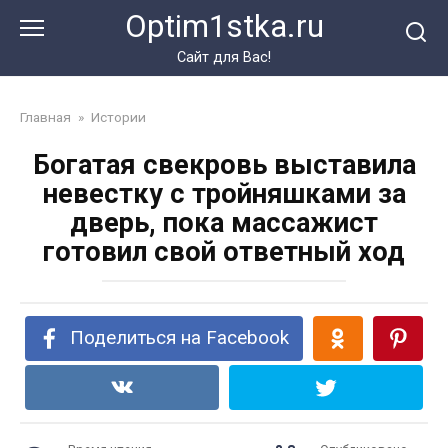
Перейти
Optim1stka.ru
к
контенту
Сайт для Вас!
Главная
»
Истории
Богатая свекровь выставила
невестку с тройняшками за
дверь, пока массажист
готовил свой ответный ход
Поделиться на Facebook