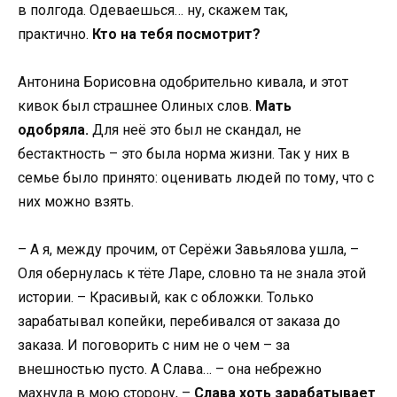
в полгода. Одеваешься… ну, скажем так,
практично.
Кто на тебя посмотрит?
Антонина Борисовна одобрительно кивала, и этот
кивок был страшнее Олиных слов.
Мать
одобряла.
Для неё это был не скандал, не
бестактность – это была норма жизни. Так у них в
семье было принято: оценивать людей по тому, что с
них можно взять.
– А я, между прочим, от Серёжи Завьялова ушла, –
Оля обернулась к тёте Ларе, словно та не знала этой
истории. – Красивый, как с обложки. Только
зарабатывал копейки, перебивался от заказа до
заказа. И поговорить с ним не о чем – за
внешностью пусто. А Слава… – она небрежно
махнула в мою сторону, –
Слава хоть зарабатывает