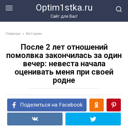
Перейти
Optim1stka.ru
к
контенту
Сайт для Вас!
Главная
»
Истории
После 2 лет отношений
помолвка закончилась за один
вечер: невеста начала
оценивать меня при своей
родне
Поделиться на Facebook