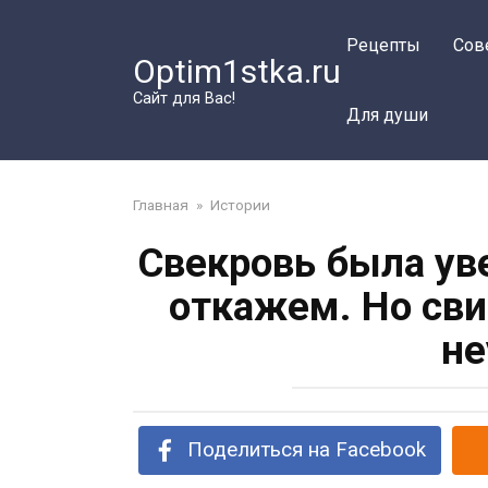
Перейти
к
Рецепты
Сов
Optim1stka.ru
контенту
Сайт для Вас!
Для души
Главная
»
Истории
Свекровь была ув
откажем. Но сви
не
Поделиться на Facebook