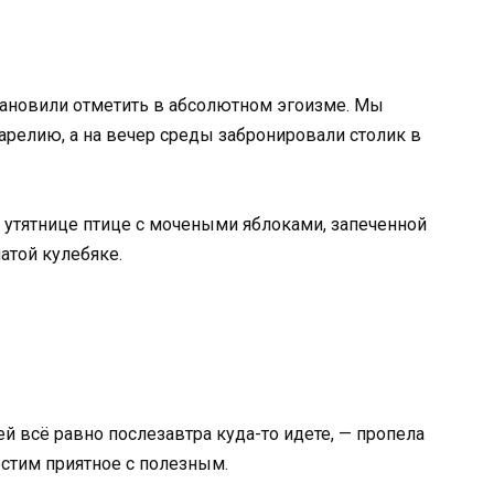
ановили отметить в абсолютном эгоизме. Мы
арелию, а на вечер среды забронировали столик в
й утятнице птице с мочеными яблоками, запеченной
атой кулебяке.
й всё равно послезавтра куда-то идете, — пропела
естим приятное с полезным.