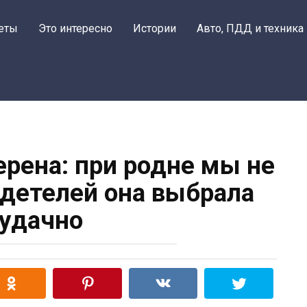
еты
Это интересно
Истории
Авто, ПДД и техника
ерена: при родне мы не
детелей она выбрала
удачно