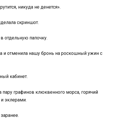
утится, никуда не денется».
 сделала скриншот.
 в отдельную папочку.
а и отменила нашу бронь на роскошный ужин с
ный кабинет.
а пару графинов клюквенного морса, горячий
 и эклерами.
заранее.