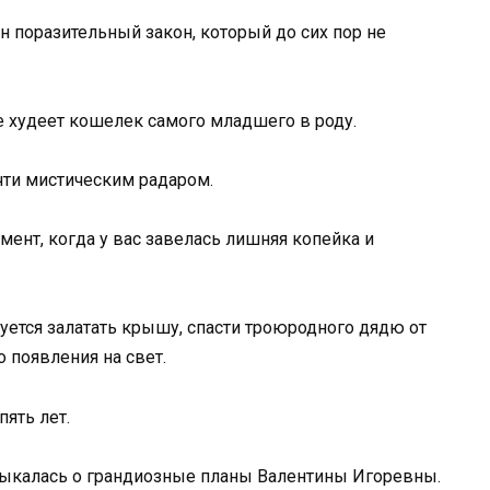
н поразительный закон, который до сих пор не
 худеет кошелек самого младшего в роду.
ти мистическим радаром.
ент, когда у вас завелась лишняя копейка и
буется залатать крышу, спасти троюродного дядю от
о появления на свет.
ять лет.
отыкалась о грандиозные планы Валентины Игоревны.