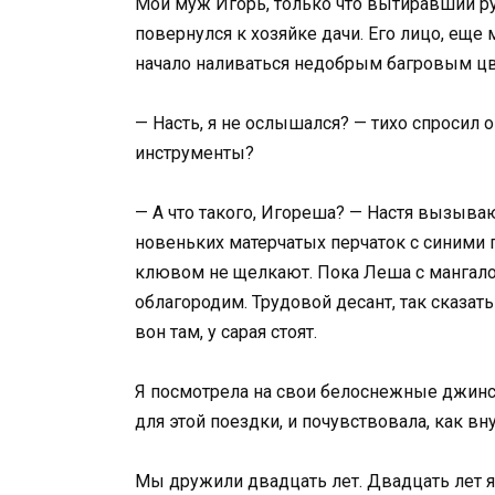
Мой муж Игорь, только что вытиравший ру
повернулся к хозяйке дачи. Его лицо, ещ
начало наливаться недобрым багровым ц
— Насть, я не ослышался? — тихо спросил о
инструменты?
— А что такого, Игореша? — Настя вызыва
новеньких матерчатых перчаток с синими 
клювом не щелкают. Пока Леша с мангало
облагородим. Трудовой десант, так сказать
вон там, у сарая стоят.
Я посмотрела на свои белоснежные джинс
для этой поездки, и почувствовала, как вн
Мы дружили двадцать лет. Двадцать лет я