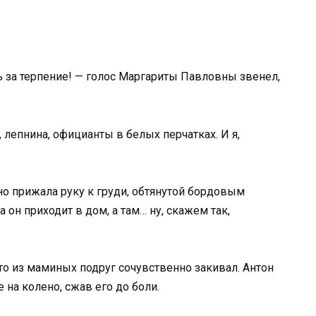
ть за терпение! — голос Маргариты Павловны звенел,
 лепнина, официанты в белых перчатках. И я,
но прижала руку к груди, обтянутой бордовым
он приходит в дом, а там… ну, скажем так,
то из маминых подруг сочувственно закивал. Антон
е на колено, сжав его до боли.