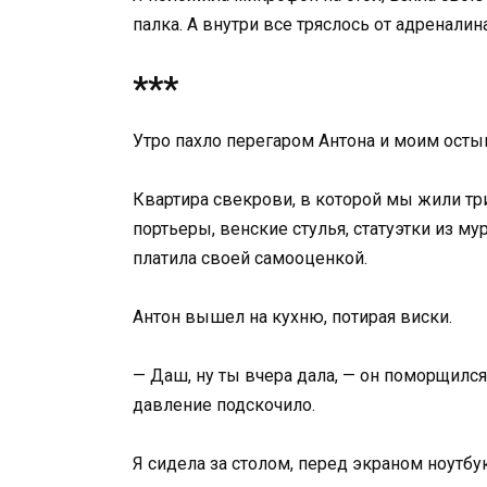
палка. А внутри все тряслось от адреналина
***
Утро пахло перегаром Антона и моим осты
Квартира свекрови, в которой мы жили три
портьеры, венские стулья, статуэтки из му
платила своей самооценкой.
Антон вышел на кухню, потирая виски.
— Даш, ну ты вчера дала, — он поморщился
давление подскочило.
Я сидела за столом, перед экраном ноутбу