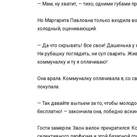
— Мам, ну хватит, — тихо, одними губами пр
Но Маргарита Павловна только входила во 
холодный, оценивающий.
— Да что скрывать! Все свои! Дашенька у н
Ни рубашку погладить, ни суп сварить. Жи
коммуналку и ту я оплачиваю!
Она врала. Коммуналку оплачивала я, со с
покупала.
— Так давайте выпьем за то, чтобы молодо
бесплатно! — закончила она, победно вски
Гости замерли. Звон вилок прекратился. 
селективного парфюма и этой базарной г