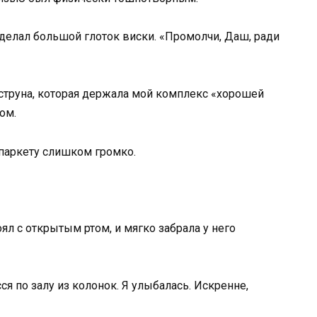
 сделал большой глоток виски. «Промолчи, Даш, ради
 струна, которая держала мой комплекс «хорошей
ом.
о паркету слишком громко.
оял с открытым ртом, и мягко забрала у него
ся по залу из колонок. Я улыбалась. Искренне,