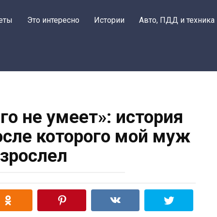
еты
Это интересно
Истории
Авто, ПДД и техника
го не умеет»: история
осле которого мой муж
зрослел