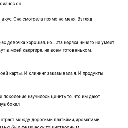
оизнес он.
вкус. Она смотрела прямо на меня. Взгляд
ас девочка хорошая, но… эта неряха ничего не умеет.
вут в моей квартире, на всем готовеньком,
воей карты. И клининг заказывала я. И продукты
е поколение научилось ценить то, что им дают
нув бокал.
Контраст между дорогими платьями, ароматами
рязью был физически тошнотворным.