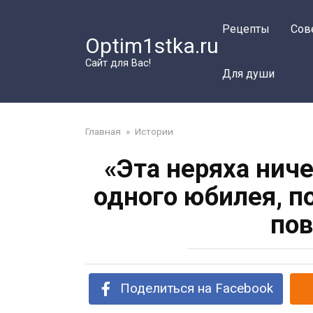
Перейти
к
Рецепты
Сов
Optim1stka.ru
контенту
Сайт для Вас!
Для души
Главная
»
Истории
«Эта неряха ниче
одного юбилея, п
пов
Поделиться на Facebook