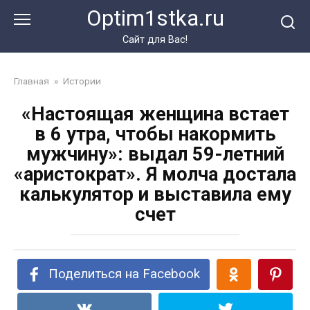
Перейти
Optim1stka.ru
к
контенту
Сайт для Вас!
Главная
»
Истории
«Настоящая женщина встает
в 6 утра, чтобы накормить
мужчину»: выдал 59-летний
«аристократ». Я молча достала
калькулятор и выставила ему
счет
Поделиться на Facebook