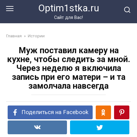
Перейти
Optim1stka.ru
к
контенту
Сайт для Вас!
Главная
»
Истории
Муж поставил камеру на
кухне, чтобы следить за мной.
Через неделю я включила
запись при его матери – и та
замолчала навсегда
Поделиться на Facebook