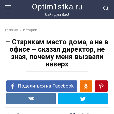
Перейти
Optim1stka.ru
к
контенту
Сайт для Вас!
Главная
»
Истории
– Старикам место дома, а не в
офисе – сказал директор, не
зная, почему меня вызвали
наверх
Поделиться на Facebook