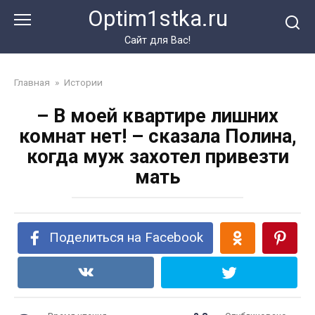
Перейти
Optim1stka.ru
к
контенту
Сайт для Вас!
Главная
»
Истории
– В моей квартире лишних
комнат нет! – сказала Полина,
когда муж захотел привезти
мать
Поделиться на Facebook