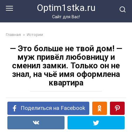
Перейти
Optim1stka.ru
к
контенту
Сайт для Вас!
Главная
»
Истории
— Это больше не твой дом! —
муж привёл любовницу и
сменил замки. Только он не
знал, на чьё имя оформлена
квартира
Поделиться на Facebook