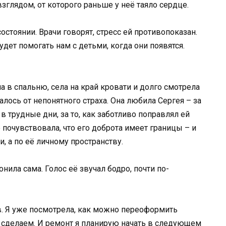
 взглядом, от которого раньше у неё таяло сердце.
остоянии. Врачи говорят, стресс ей противопоказан.
удет помогать нам с детьми, когда они появятся.
ла в спальню, села на край кровати и долго смотрела
алось от непонятного страха. Она любила Сергея – за
 в трудные дни, за то, как заботливо поправлял ей
почувствовала, что его доброта имеет границы – и
, а по её личному пространству.
ила сама. Голос её звучал бодро, почти по-
ив. Я уже посмотрела, как можно переоформить
 сделаем. И ремонт я планирую начать в следующем