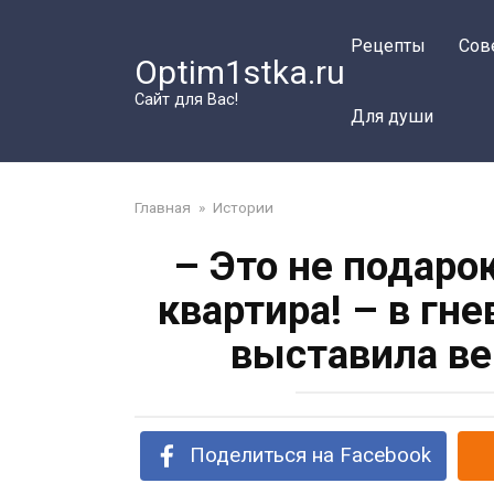
Перейти
к
Рецепты
Сов
Optim1stka.ru
контенту
Сайт для Вас!
Для души
Главная
»
Истории
– Это не подаро
квартира! – в гн
выставила ве
Поделиться на Facebook