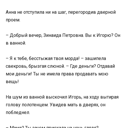
Анна не отступила ни на шаг, перегородив дверной
проем.
– Добрый вечер, Зинаида Петровна. Вы к Игорю? Он
в ванной.
– Я к тебе, бесстыжая твоя морда! – зашипела
свекровь, брызгая слюной. – Где деньги? Отдавай
мои деньги! Ты не имела права продавать мою
вещь!
На шум из ванной выскочил Игорь, на ходу вытирая
голову полотенцем. Увидев мать в дверях, он
побледнел.
– Мама? Ты зачем приехала на ночь глядя?